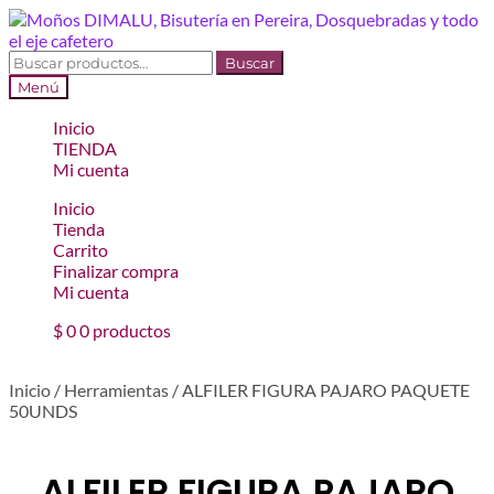
Ir
Ir
a
al
la
contenido
Buscar
Buscar
navegación
por:
Menú
Inicio
TIENDA
Mi cuenta
Inicio
Tienda
Carrito
Finalizar compra
Mi cuenta
$
0
0 productos
Inicio
/
Herramientas
/
ALFILER FIGURA PAJARO PAQUETE
50UNDS
ALFILER FIGURA PAJARO