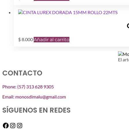
$
8.000
Añadir al carrito
El art
CONTACTO
Phone: (57) 313 628 9305
Email: monosdimalu@gmail.com
SÍGUENOS EN REDES
Facebook
Instagram
Instagram