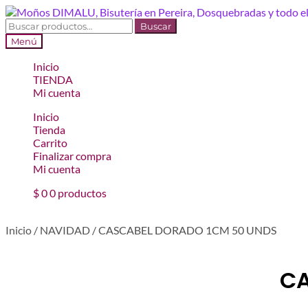
Ir
Ir
a
al
Buscar
Buscar
la
contenido
por:
Menú
navegación
Inicio
TIENDA
Mi cuenta
Inicio
Tienda
Carrito
Finalizar compra
Mi cuenta
$
0
0 productos
Inicio
/
NAVIDAD
/
CASCABEL DORADO 1CM 50 UNDS
CA