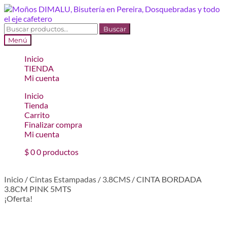
Ir
Ir
a
al
la
contenido
Buscar
Buscar
navegación
por:
Menú
Inicio
TIENDA
Mi cuenta
Inicio
Tienda
Carrito
Finalizar compra
Mi cuenta
$
0
0 productos
Inicio
/
Cintas Estampadas
/
3.8CMS
/
CINTA BORDADA
3.8CM PINK 5MTS
¡Oferta!