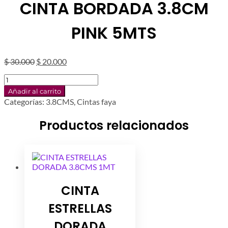
CINTA BORDADA 3.8CM
PINK 5MTS
El
El
$
30.000
$
20.000
precio
precio
CINTA
original
actual
BORDADA
era:
es:
Añadir al carrito
3.8CM
$ 30.000.
$ 20.000.
Categorías:
3.8CMS
,
Cintas faya
PINK
5MTS
Productos relacionados
cantidad
CINTA
ESTRELLAS
DORADA