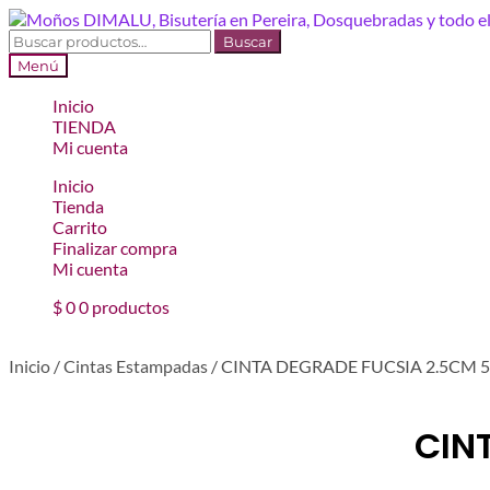
Ir
Ir
a
al
Buscar
Buscar
la
contenido
por:
Menú
navegación
Inicio
TIENDA
Mi cuenta
Inicio
Tienda
Carrito
Finalizar compra
Mi cuenta
$
0
0 productos
Inicio
/
Cintas Estampadas
/
CINTA DEGRADE FUCSIA 2.5CM 5
CIN