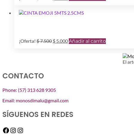
precio
precio
original
actual
era:
es:
$ 7.500.
$ 3.000.
El
El
¡Oferta!
$
7.500
$
5.000
Añadir al carrito
precio
precio
original
actual
era:
es:
El art
$ 7.500.
$ 5.000.
CONTACTO
Phone: (57) 313 628 9305
Email: monosdimalu@gmail.com
SÍGUENOS EN REDES
Facebook
Instagram
Instagram