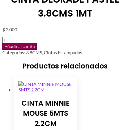
3.8CMS 1MT
$
3.000
CINTA
DEGRADE
Añadir al carrito
PASTEL
Categorías:
3.8CMS
,
Cintas Estampadas
3.8CMS
1MT
Productos relacionados
cantidad
CINTA MINNIE
MOUSE 5MTS
2.2CM