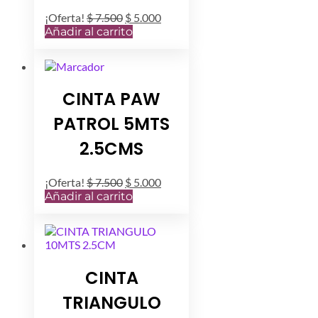
El
El
¡Oferta!
$
7.500
$
5.000
precio
precio
Añadir al carrito
original
actual
era:
es:
$ 7.500.
$ 5.000.
CINTA PAW
PATROL 5MTS
2.5CMS
El
El
¡Oferta!
$
7.500
$
5.000
precio
precio
Añadir al carrito
original
actual
era:
es:
$ 7.500.
$ 5.000.
CINTA
TRIANGULO