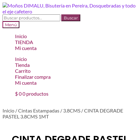
Ir
Ir
a
al
la
contenido
Buscar
Buscar
navegación
por:
Menú
Inicio
TIENDA
Mi cuenta
Inicio
Tienda
Carrito
Finalizar compra
Mi cuenta
$
0
0 productos
Inicio
/
Cintas Estampadas
/
3.8CMS
/
CINTA DEGRADE
PASTEL 3.8CMS 1MT
CINTA DEGRADE PASTEL