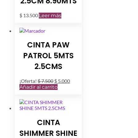
2.5CM 8.90MTS
$
13.500
Leer más
CINTA PAW
PATROL 5MTS
2.5CMS
El
El
¡Oferta!
$
7.500
$
5.000
precio
precio
Añadir al carrito
original
actual
era:
es:
$ 7.500.
$ 5.000.
CINTA
SHIMMER SHINE