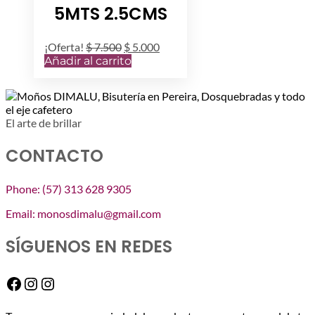
5MTS 2.5CMS
El
El
¡Oferta!
$
7.500
$
5.000
precio
precio
Añadir al carrito
original
actual
era:
es:
$ 7.500.
$ 5.000.
El arte de brillar
CONTACTO
Phone: (57) 313 628 9305
Email: monosdimalu@gmail.com
SÍGUENOS EN REDES
Facebook
Instagram
Instagram