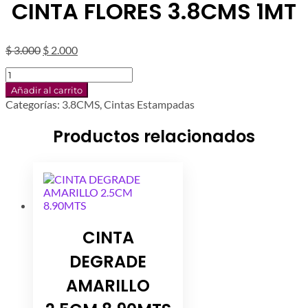
CINTA FLORES 3.8CMS 1MT
El
El
$
3.000
$
2.000
precio
precio
CINTA
original
actual
FLORES
era:
es:
Añadir al carrito
3.8CMS
$ 3.000.
$ 2.000.
Categorías:
3.8CMS
,
Cintas Estampadas
1MT
cantidad
Productos relacionados
CINTA
DEGRADE
AMARILLO