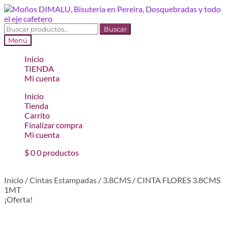
Ir
Ir
a
al
la
contenido
Buscar
Buscar
navegación
por:
Menú
Inicio
TIENDA
Mi cuenta
Inicio
Tienda
Carrito
Finalizar compra
Mi cuenta
$
0
0 productos
Inicio
/
Cintas Estampadas
/
3.8CMS
/
CINTA FLORES 3.8CMS
1MT
¡Oferta!