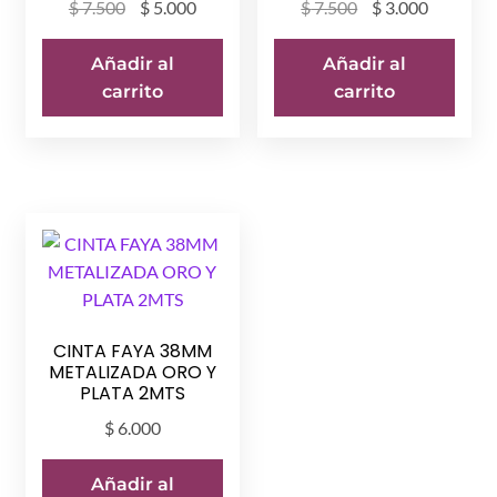
El
El
El
El
$
7.500
$
5.000
$
7.500
$
3.000
precio
precio
precio
precio
original
actual
original
actual
Añadir al
Añadir al
era:
es:
era:
es:
carrito
carrito
$ 7.500.
$ 5.000.
$ 7.500.
$ 3.000.
CINTA FAYA 38MM
METALIZADA ORO Y
PLATA 2MTS
$
6.000
Añadir al