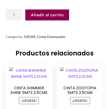
CINTA
Añadir al carrito
FLORES
3.8CMS
1MT
cantidad
Categorías:
3.8CMS
,
Cintas Estampadas
Productos relacionados
CINTA SHIMMER
CINTA ZOOTOPIA
SHINE 5MTS 2.5CMS
5MTS 2.5CMS
¡OFERTA!
¡OFERTA!