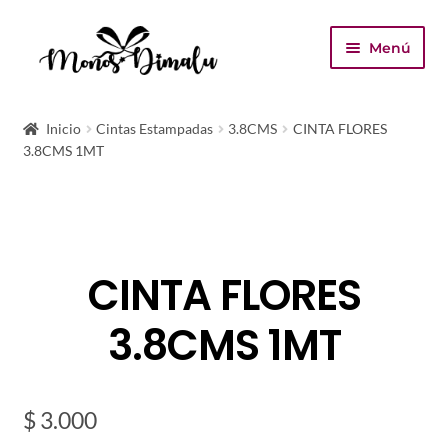
Ir
Ir
Menú
a
al
la
contenido
Inicio
navegación
Inicio
Cintas Estampadas
3.8CMS
CINTA FLORES
3.8CMS 1MT
Tienda
Carrito
Finalizar compra
CINTA FLORES
Mi cuenta
3.8CMS 1MT
$
3.000