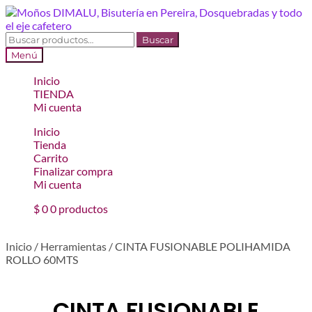
Ir
Ir
a
al
la
contenido
Buscar
Buscar
navegación
por:
Menú
Inicio
TIENDA
Mi cuenta
Inicio
Tienda
Carrito
Finalizar compra
Mi cuenta
$
0
0 productos
Inicio
/
Herramientas
/
CINTA FUSIONABLE POLIHAMIDA
ROLLO 60MTS
CINTA FUSIONABLE