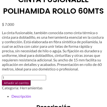
POLIHAMIDA ROLLO 60MTS
$
7.000
La cinta fusionable, también conocida como cinta térmica o
cinta para dobladillo, es una herramienta esencial en la costura
y confección. Está elaborada en fibra sintética de poliamida, la
cual se activa con calor para unir telas de forma rápida y
precisa, sin necesidad de hilo o aguja. Su fijación es duradera y
uniforme, ideal para dobladillos, cinturillas y otras zonas que
requieren resistencia adicional. Su ancho de 15 mm facilita su
aplicación en detalles y acabados. Presentación en rollo de 60
metros, ideal para uso doméstico o profesional.
CINTA
FUSIONABLE
Añadir al carrito
POLIHAMIDA
Categoría:
Herramientas
ROLLO
60MTS
Descripción
cantidad