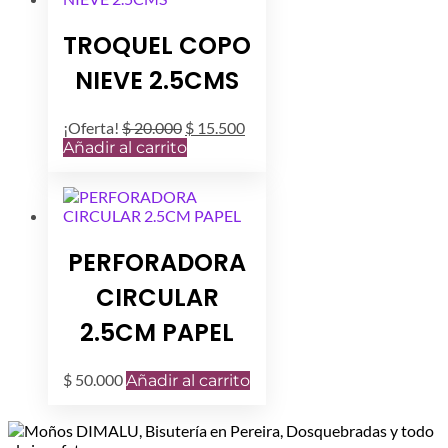
TROQUEL COPO
NIEVE 2.5CMS
El
El
¡Oferta!
$
20.000
$
15.500
precio
precio
Añadir al carrito
original
actual
era:
es:
$ 20.000.
$ 15.500.
PERFORADORA
CIRCULAR
2.5CM PAPEL
$
50.000
Añadir al carrito