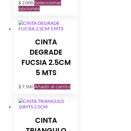
$
2.000
Seleccionar
Este
opciones
producto
tiene
múltiples
variantes.
Las
CINTA
opciones
se
DEGRADE
pueden
elegir
FUCSIA 2.5CM
en
la
5 MTS
página
de
producto
$
7.500
Añadir al carrito
CINTA
TRIANGULO