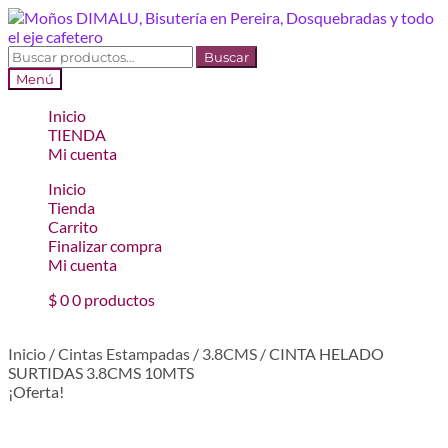
Ir
Ir
a
al
la
contenido
Buscar
Buscar
navegación
por:
Menú
Inicio
TIENDA
Mi cuenta
Inicio
Tienda
Carrito
Finalizar compra
Mi cuenta
$
0
0 productos
Inicio
/
Cintas Estampadas
/
3.8CMS
/
CINTA HELADO
SURTIDAS 3.8CMS 10MTS
¡Oferta!