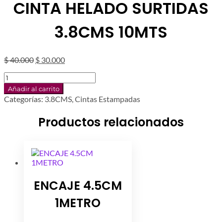
CINTA HELADO SURTIDAS
3.8CMS 10MTS
El
El
$
40.000
$
30.000
precio
precio
CINTA
original
actual
HELADO
era:
es:
Añadir al carrito
SURTIDAS
$ 40.000.
$ 30.000.
Categorías:
3.8CMS
,
Cintas Estampadas
3.8CMS
10MTS
Productos relacionados
cantidad
ENCAJE 4.5CM
1METRO