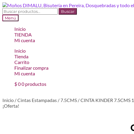
Ir
Ir
a
al
Buscar
Buscar
la
contenido
por:
Menú
navegación
Inicio
TIENDA
Mi cuenta
Inicio
Tienda
Carrito
Finalizar compra
Mi cuenta
$
0
0 productos
Inicio
/
Cintas Estampadas
/
7.5CMS
/
CINTA KINDER 7.5CMS
¡Oferta!