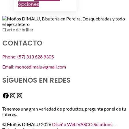
Este
opciones
producto
tiene
múltiples
variantes.
El arte de brillar
Las
opciones
CONTACTO
se
pueden
elegir
Phone: (57) 313 628 9305
en
la
Email: monosdimalu@gmail.com
página
de
SÍGUENOS EN REDES
producto
Facebook
Instagram
Instagram
Tenemos una gran variedad de productos, pregunta por el de tu
interés.
© Moños DIMALU 2026
Diseño Web VASCO Solutions
—