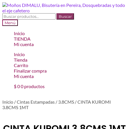
Ir
Ir
a
al
la
contenido
Buscar
Buscar
navegación
por:
Menú
Inicio
TIENDA
Mi cuenta
Inicio
Tienda
Carrito
Finalizar compra
Mi cuenta
$
0
0 productos
Inicio
/
Cintas Estampadas
/
3.8CMS
/
CINTA KUROMI
3.8CMS 1MT
CINTA KUROMI 3.8CMS 1MT