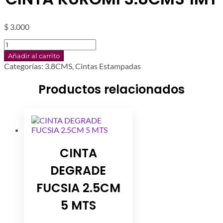
$
3.000
CINTA
KUROMI
Añadir al carrito
3.8CMS
Categorías:
3.8CMS
,
Cintas Estampadas
1MT
cantidad
Productos relacionados
CINTA
DEGRADE
FUCSIA 2.5CM
5 MTS