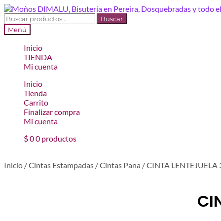
Ir
Ir
a
al
Buscar
Buscar
la
contenido
por:
Menú
navegación
Inicio
TIENDA
Mi cuenta
Inicio
Tienda
Carrito
Finalizar compra
Mi cuenta
$
0
0 productos
Inicio
/
Cintas Estampadas
/
Cintas Pana
/
CINTA LENTEJUELA
CI