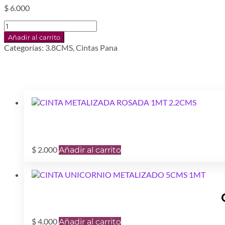
$
6.000
CINTA
LENTEJUELA
Añadir al carrito
38MM
Categorías:
3.8CMS
,
Cintas Pana
BLUE
1MT
cantidad
$
2.000
Añadir al carrito
$
4.000
Añadir al carrito