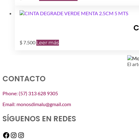
C
$
7.500
Leer más
El art
CONTACTO
Phone: (57) 313 628 9305
Email: monosdimalu@gmail.com
SÍGUENOS EN REDES
Facebook
Instagram
Instagram