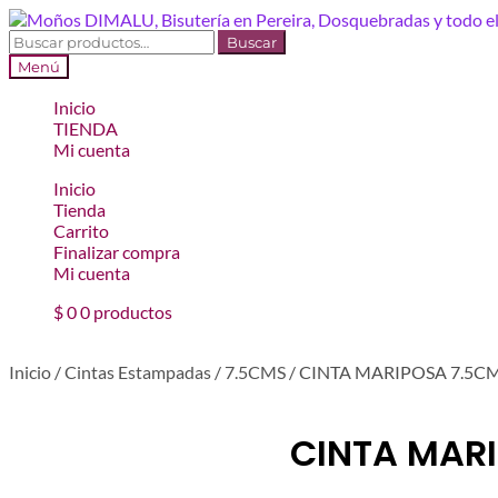
Ir
Ir
a
al
Buscar
Buscar
la
contenido
por:
Menú
navegación
Inicio
TIENDA
Mi cuenta
Inicio
Tienda
Carrito
Finalizar compra
Mi cuenta
$
0
0 productos
Inicio
/
Cintas Estampadas
/
7.5CMS
/
CINTA MARIPOSA 7.5C
CINTA MAR