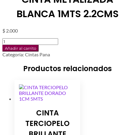
BLANCA 1MTS 2.2CMS
$
2.000
CINTA
METALIZADA
Añadir al carrito
BLANCA
Categoría:
Cintas Pana
1MTS
2.2CMS
Productos relacionados
cantidad
CINTA
TERCIOPELO
BRILLANTE