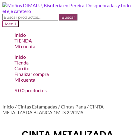
Ir
Ir
a
al
la
contenido
Buscar
Buscar
navegación
por:
Menú
Inicio
TIENDA
Mi cuenta
Inicio
Tienda
Carrito
Finalizar compra
Mi cuenta
$
0
0 productos
Inicio
/
Cintas Estampadas
/
Cintas Pana
/
CINTA
METALIZADA BLANCA 1MTS 2.2CMS
CINTA METALIZADA