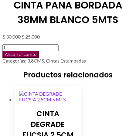
CINTA PANA BORDADA
38MM BLANCO 5MTS
El
El
$
30.000
$
25.000
precio
precio
CINTA
original
actual
PANA
era:
es:
Añadir al carrito
BORDADA
$ 30.000.
$ 25.000.
Categorías:
3.8CMS
,
Cintas Estampadas
38MM
BLANCO
Productos relacionados
5MTS
cantidad
CINTA
DEGRADE
FUCSIA 2.5CM