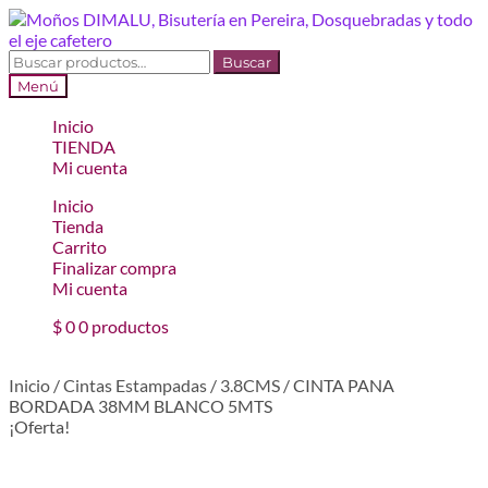
Ir
Ir
a
al
la
contenido
Buscar
Buscar
navegación
por:
Menú
Inicio
TIENDA
Mi cuenta
Inicio
Tienda
Carrito
Finalizar compra
Mi cuenta
$
0
0 productos
Inicio
/
Cintas Estampadas
/
3.8CMS
/
CINTA PANA
BORDADA 38MM BLANCO 5MTS
¡Oferta!