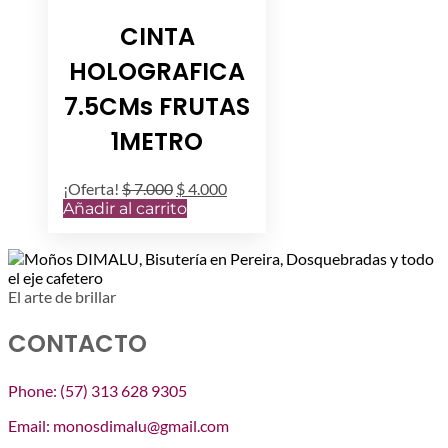
CINTA
HOLOGRAFICA
7.5CMs FRUTAS
1METRO
El
El
¡Oferta!
$
7.000
$
4.000
precio
precio
Añadir al carrito
original
actual
era:
es:
$ 7.000.
$ 4.000.
El arte de brillar
CONTACTO
Phone: (57) 313 628 9305
Email: monosdimalu@gmail.com