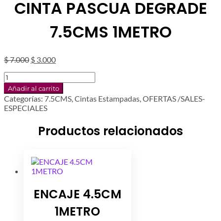
CINTA PASCUA DEGRADE
7.5CMS 1METRO
El
El
$
7.000
$
3.000
precio
precio
CINTA
original
actual
PASCUA
era:
es:
Añadir al carrito
DEGRADE
$ 7.000.
$ 3.000.
Categorías:
7.5CMS
,
Cintas Estampadas
,
OFERTAS /SALES-
7.5CMS
ESPECIALES
1METRO
cantidad
Productos relacionados
ENCAJE 4.5CM
1METRO