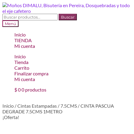
Ir
Ir
a
al
la
contenido
Buscar
Buscar
navegación
por:
Menú
Inicio
TIENDA
Mi cuenta
Inicio
Tienda
Carrito
Finalizar compra
Mi cuenta
$
0
0 productos
Inicio
/
Cintas Estampadas
/
7.5CMS
/
CINTA PASCUA
DEGRADE 7.5CMS 1METRO
¡Oferta!