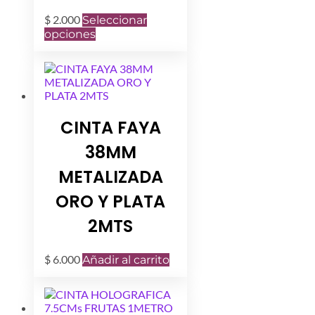
$
2.000
Seleccionar
Este
opciones
producto
tiene
múltiples
variantes.
Las
opciones
CINTA FAYA
se
pueden
38MM
elegir
en
METALIZADA
la
página
ORO Y PLATA
de
producto
2MTS
$
6.000
Añadir al carrito