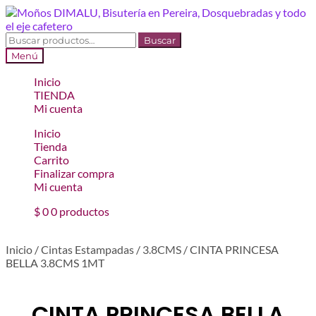
Ir
Ir
a
al
la
contenido
Buscar
Buscar
navegación
por:
Menú
Inicio
TIENDA
Mi cuenta
Inicio
Tienda
Carrito
Finalizar compra
Mi cuenta
$
0
0 productos
Inicio
/
Cintas Estampadas
/
3.8CMS
/
CINTA PRINCESA
BELLA 3.8CMS 1MT
CINTA PRINCESA BELLA