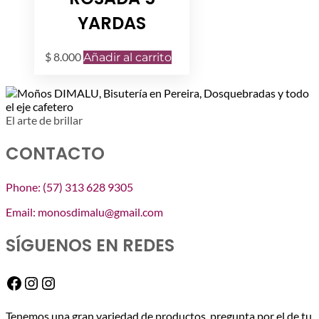
YARDAS
$
8.000
Añadir al carrito
El arte de brillar
CONTACTO
Phone: (57) 313 628 9305
Email: monosdimalu@gmail.com
SÍGUENOS EN REDES
Facebook
Instagram
Instagram
Tenemos una gran variedad de productos, pregunta por el de tu