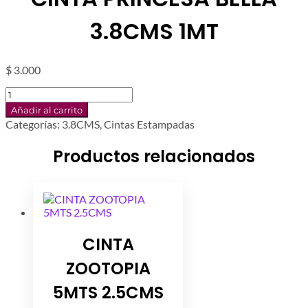
3.8CMS 1MT
$
3.000
CINTA
PRINCESA
Añadir al carrito
BELLA
Categorías:
3.8CMS
,
Cintas Estampadas
3.8CMS
1MT
Productos relacionados
cantidad
CINTA
ZOOTOPIA
5MTS 2.5CMS