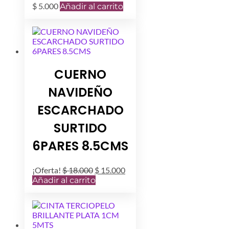
$
5.000
Añadir al carrito
CUERNO
NAVIDEÑO
ESCARCHADO
SURTIDO
6PARES 8.5CMS
El
El
¡Oferta!
$
18.000
$
15.000
precio
precio
Añadir al carrito
original
actual
era:
es:
$ 18.000.
$ 15.000.