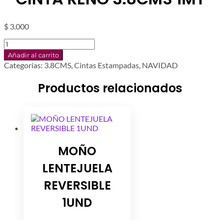
$
3.000
CINTA
RENO
Añadir al carrito
3.8CMS
Categorías:
3.8CMS
,
Cintas Estampadas
,
NAVIDAD
1MT
cantidad
Productos relacionados
MOÑO
LENTEJUELA
REVERSIBLE
1UND