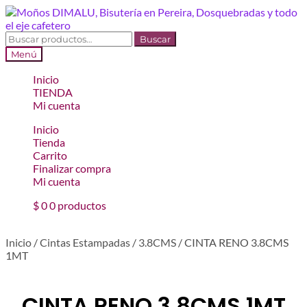
Ir
Ir
a
al
la
contenido
Buscar
Buscar
navegación
por:
Menú
Inicio
TIENDA
Mi cuenta
Inicio
Tienda
Carrito
Finalizar compra
Mi cuenta
$
0
0 productos
Inicio
/
Cintas Estampadas
/
3.8CMS
/
CINTA RENO 3.8CMS
1MT
CINTA RENO 3.8CMS 1MT