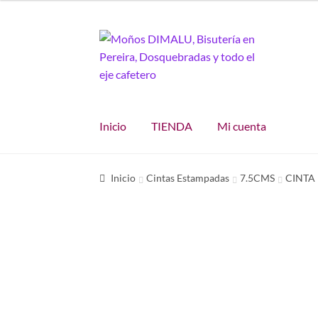
Ir
Ir
a
al
la
contenido
navegación
Inicio
TIENDA
Mi cuenta
Inicio
Cintas Estampadas
7.5CMS
CINTA