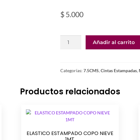
$
5.000
CINTA
Añadir al carrito
UNICORNIO
7.5CMS
1METRO
cantidad
Categorías:
7.5CMS
,
Cintas Estampadas
,
Productos relacionados
ELASTICO ESTAMPADO COPO NIEVE
1MT