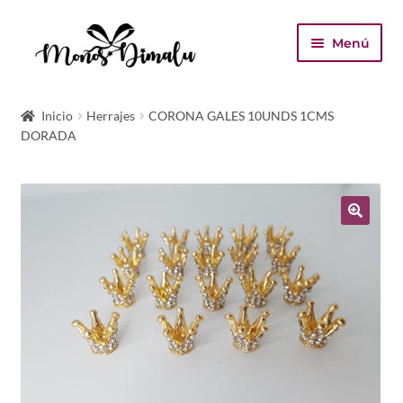
Ir
Ir
Menú
a
al
la
contenido
Inicio
navegación
Inicio
Herrajes
CORONA GALES 10UNDS 1CMS
DORADA
Tienda
Carrito
Finalizar compra
Mi cuenta