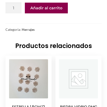
CORONA
Añadir al carrito
GALES
10UNDS
1CMS
DORADA
Categoría:
Herrajes
cantidad
Productos relacionados
ESTRELLA 1.5CM 12
PIEDRA VIDRIO DMC