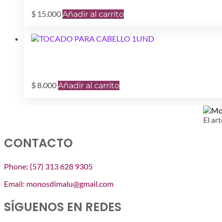
$
15.000
Añadir al carrito
$
8.000
Añadir al carrito
El art
CONTACTO
Phone: (57) 313 628 9305
Email: monosdimalu@gmail.com
SÍGUENOS EN REDES