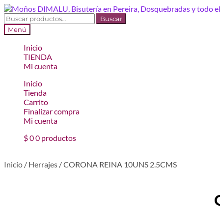
Ir
Ir
a
al
Buscar
Buscar
la
contenido
por:
Menú
navegación
Inicio
TIENDA
Mi cuenta
Inicio
Tienda
Carrito
Finalizar compra
Mi cuenta
$
0
0 productos
Inicio
/
Herrajes
/
CORONA REINA 10UNS 2.5CMS