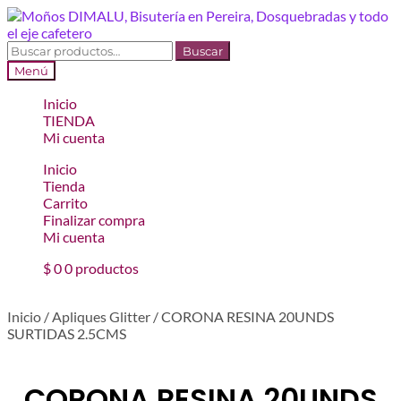
Ir
Ir
a
al
la
contenido
Buscar
Buscar
navegación
por:
Menú
Inicio
TIENDA
Mi cuenta
Inicio
Tienda
Carrito
Finalizar compra
Mi cuenta
$
0
0 productos
Inicio
/
Apliques Glitter
/
CORONA RESINA 20UNDS
SURTIDAS 2.5CMS
CORONA RESINA 20UNDS