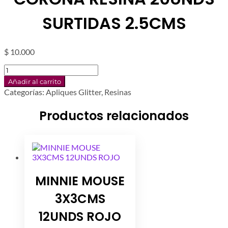
SURTIDAS 2.5CMS
$
10.000
CORONA
RESINA
Añadir al carrito
20UNDS
Categorías:
Apliques Glitter
,
Resinas
SURTIDAS
2.5CMS
Productos relacionados
cantidad
MINNIE MOUSE
3X3CMS
12UNDS ROJO