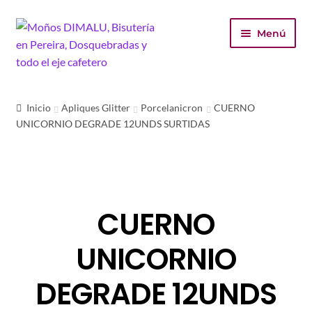
Ir
Ir
Menú
a
al
la
contenido
navegación
Inicio
Inicio
Apliques Glitter
Porcelanicron
CUERNO
UNICORNIO DEGRADE 12UNDS SURTIDAS
Tienda
Carrito
Finalizar compra
CUERNO
Mi cuenta
UNICORNIO
DEGRADE 12UNDS