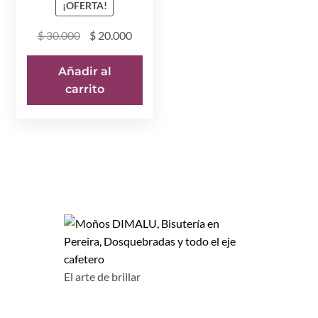
¡OFERTA!
El
El
$
30.000
$
20.000
precio
precio
original
actual
Añadir al
era:
es:
carrito
$ 30.000.
$ 20.000.
El arte de brillar