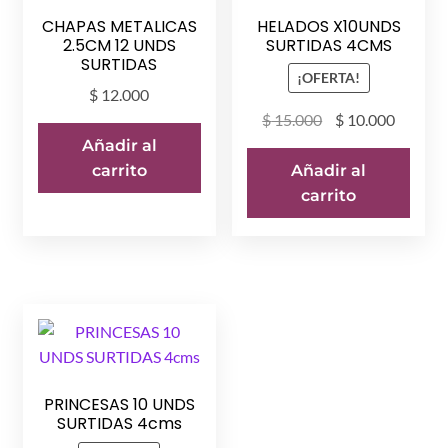
CHAPAS METALICAS
HELADOS X10UNDS
2.5CM 12 UNDS
SURTIDAS 4CMS
SURTIDAS
¡OFERTA!
$
12.000
El
El
$
15.000
$
10.000
precio
precio
Añadir al
original
actual
Añadir al
carrito
era:
es:
carrito
$ 15.000.
$ 10.00
PRINCESAS 10 UNDS
SURTIDAS 4cms