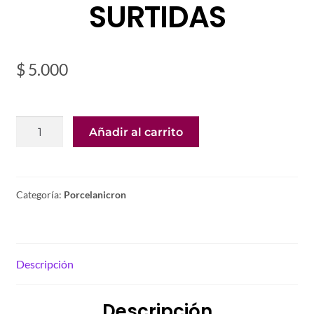
SURTIDAS
$
5.000
CUERNO
Añadir al carrito
UNICORNIO
DEGRADE
12UNDS
SURTIDAS
Categoría:
Porcelanicron
cantidad
Descripción
Descripción