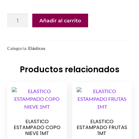
ELASTICO
Añadir al carrito
ANCLA
PINK
1MT
cantidad
Categoría:
Elásticos
Productos relacionados
ELASTICO
ELASTICO
ESTAMPADO COPO
ESTAMPADO FRUTAS
NIEVE 1MT
1MT