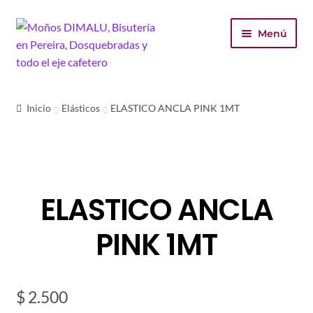
Ir
Ir
Menú
a
al
la
contenido
navegación
Inicio
Inicio
Elásticos
ELASTICO ANCLA PINK 1MT
Tienda
Carrito
ELASTICO ANCLA
Finalizar compra
PINK 1MT
Mi cuenta
$
2.500