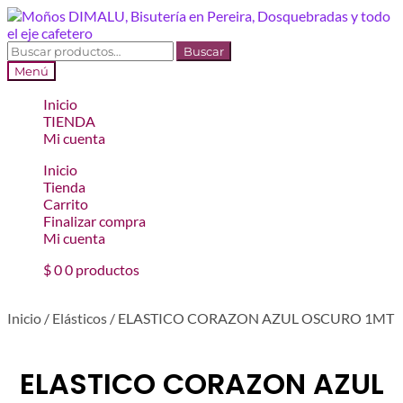
Ir
Ir
a
al
la
contenido
Buscar
Buscar
navegación
por:
Menú
Inicio
TIENDA
Mi cuenta
Inicio
Tienda
Carrito
Finalizar compra
Mi cuenta
$
0
0 productos
Inicio
/
Elásticos
/
ELASTICO CORAZON AZUL OSCURO 1MT
ELASTICO CORAZON AZUL