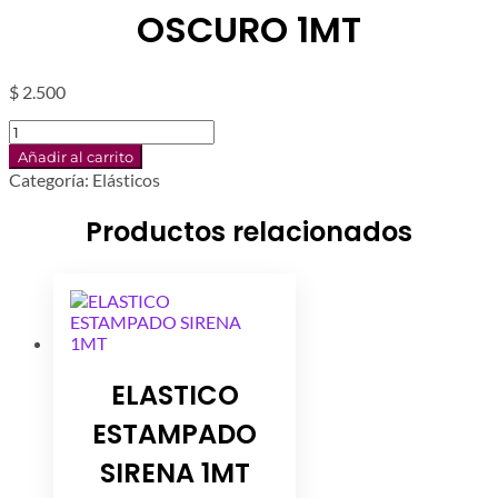
OSCURO 1MT
$
2.500
ELASTICO
CORAZON
Añadir al carrito
AZUL
Categoría:
Elásticos
OSCURO
1MT
Productos relacionados
cantidad
ELASTICO
ESTAMPADO
SIRENA 1MT