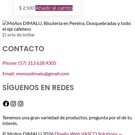
$
2.500
Añadir al carrito
El arte de brillar
CONTACTO
Phone: (57) 313 628 9305
Email: monosdimalu@gmail.com
SÍGUENOS EN REDES
Facebook
Instagram
Instagram
Tenemos una gran variedad de productos, pregunta por el de tu
interés.
© Moños DIMALU 2026
Diseño Web VASCO Solutions
—