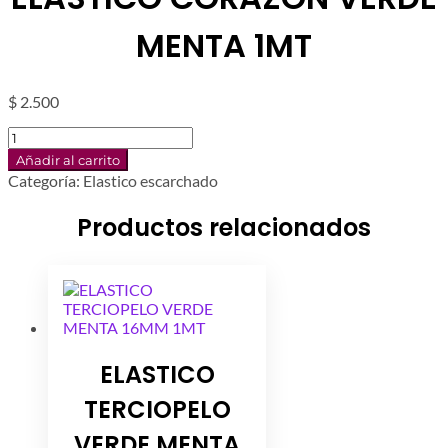
MENTA 1MT
$
2.500
ELASTICO
CORAZON
Añadir al carrito
VERDE
Categoría:
Elastico escarchado
MENTA
1MT
Productos relacionados
cantidad
ELASTICO
TERCIOPELO
VERDE MENTA