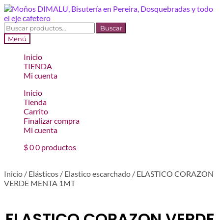
Ir
Ir
a
al
la
contenido
Buscar
Buscar
navegación
por:
Menú
Inicio
TIENDA
Mi cuenta
Inicio
Tienda
Carrito
Finalizar compra
Mi cuenta
$
0
0 productos
Inicio
/
Elásticos
/
Elastico escarchado
/
ELASTICO CORAZON
VERDE MENTA 1MT
ELASTICO CORAZON VERDE