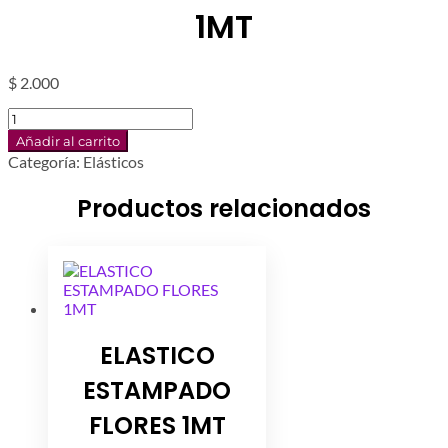
1MT
$
2.000
ELASTICO
ESTAMPADO
Añadir al carrito
FOX
Categoría:
Elásticos
1MT
cantidad
Productos relacionados
ELASTICO
ESTAMPADO
FLORES 1MT