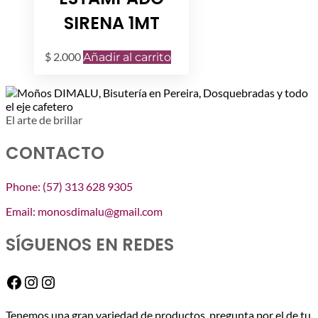
SIRENA 1MT
$
2.000
Añadir al carrito
El arte de brillar
CONTACTO
Phone: (57) 313 628 9305
Email: monosdimalu@gmail.com
SÍGUENOS EN REDES
Facebook
Instagram
Instagram
Tenemos una gran variedad de productos, pregunta por el de tu