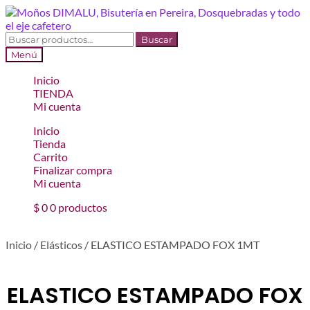
Ir
Ir
a
al
la
contenido
Buscar
Buscar
navegación
por:
Menú
Inicio
TIENDA
Mi cuenta
Inicio
Tienda
Carrito
Finalizar compra
Mi cuenta
$
0
0 productos
Inicio
/
Elásticos
/
ELASTICO ESTAMPADO FOX 1MT
ELASTICO ESTAMPADO FOX