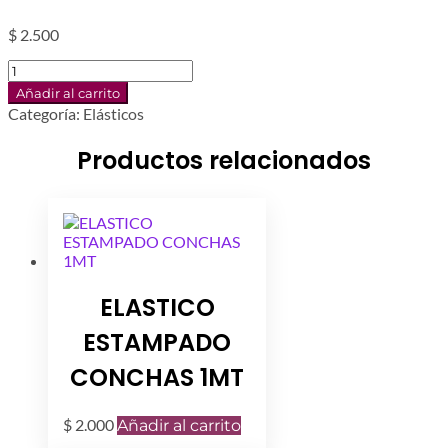
$
2.500
ELASTICO
FLAMINGO
Añadir al carrito
1MT
Categoría:
Elásticos
cantidad
Productos relacionados
ELASTICO
ESTAMPADO
CONCHAS 1MT
$
2.000
Añadir al carrito