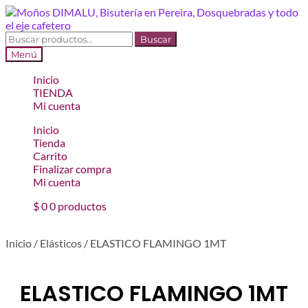
Ir
Ir
a
al
la
contenido
Buscar
Buscar
navegación
por:
Menú
Inicio
TIENDA
Mi cuenta
Inicio
Tienda
Carrito
Finalizar compra
Mi cuenta
$
0
0 productos
Inicio
/
Elásticos
/
ELASTICO FLAMINGO 1MT
ELASTICO FLAMINGO 1MT