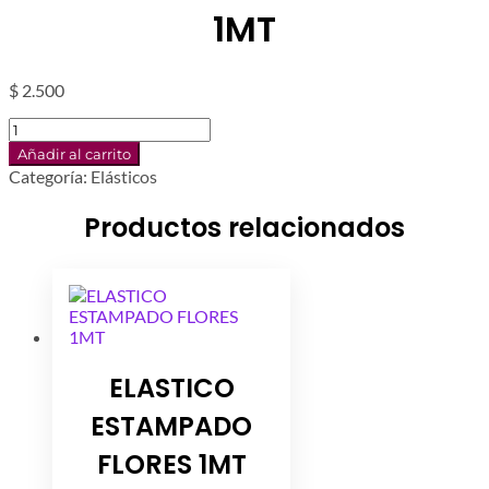
1MT
$
2.500
ELASTICO
INDU
Añadir al carrito
SALMON
Categoría:
Elásticos
1MT
cantidad
Productos relacionados
ELASTICO
ESTAMPADO
FLORES 1MT