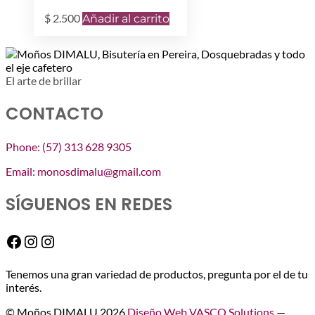
$
2.500
Añadir al carrito
El arte de brillar
CONTACTO
Phone: (57) 313 628 9305
Email: monosdimalu@gmail.com
SÍGUENOS EN REDES
Facebook
Instagram
Instagram
Tenemos una gran variedad de productos, pregunta por el de tu
interés.
© Moños DIMALU 2026
Diseño Web VASCO Solutions
—