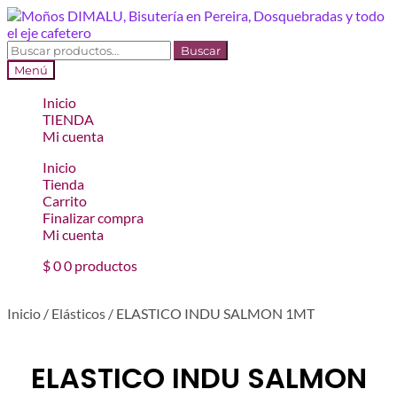
Ir
Ir
a
al
la
contenido
Buscar
Buscar
navegación
por:
Menú
Inicio
TIENDA
Mi cuenta
Inicio
Tienda
Carrito
Finalizar compra
Mi cuenta
$
0
0 productos
Inicio
/
Elásticos
/
ELASTICO INDU SALMON 1MT
ELASTICO INDU SALMON