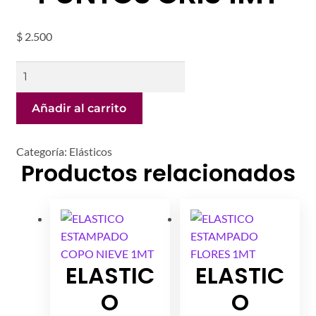
Mi cuenta
$
2.500
ELASTICO
ORO
PUNTOS
Añadir al carrito
GRIS
1MT
Categoría:
Elásticos
cantidad
Productos relacionados
ELASTIC
ELASTIC
O
O