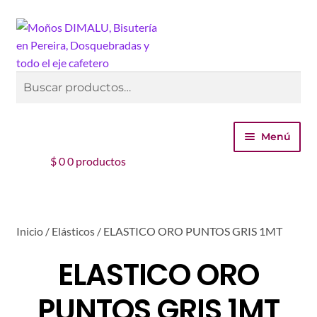
Ir
Ir
Buscar
a
al
la
contenido
navegación
Buscar
por:
Menú
$
0
0 productos
Inicio
Tienda
Inicio
/
Elásticos
/
ELASTICO ORO PUNTOS GRIS 1MT
Carrito
ELASTICO ORO
Finalizar compra
PUNTOS GRIS 1MT