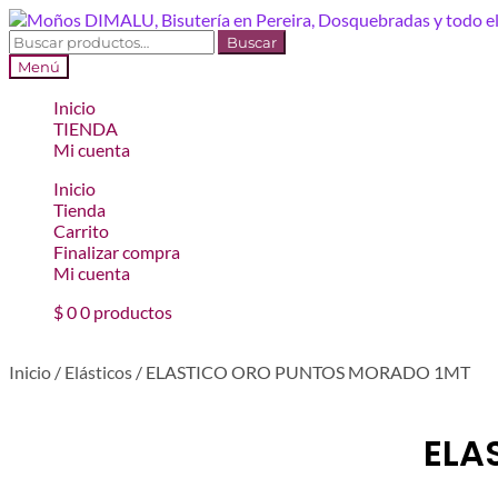
Ir
Ir
a
al
Buscar
Buscar
la
contenido
por:
Menú
navegación
Inicio
TIENDA
Mi cuenta
Inicio
Tienda
Carrito
Finalizar compra
Mi cuenta
$
0
0 productos
Inicio
/
Elásticos
/
ELASTICO ORO PUNTOS MORADO 1MT
ELA