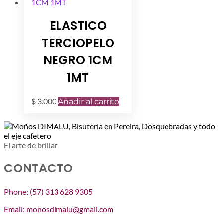
ELASTICO
TERCIOPELO
NEGRO 1CM
1MT
$
3.000
Añadir al carrito
El arte de brillar
CONTACTO
Phone: (57) 313 628 9305
Email: monosdimalu@gmail.com