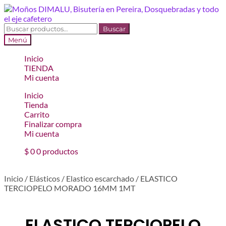
Ir
Ir
a
al
la
contenido
Buscar
Buscar
navegación
por:
Menú
Inicio
TIENDA
Mi cuenta
Inicio
Tienda
Carrito
Finalizar compra
Mi cuenta
$
0
0 productos
Inicio
/
Elásticos
/
Elastico escarchado
/
ELASTICO
TERCIOPELO MORADO 16MM 1MT
ELASTICO TERCIOPELO