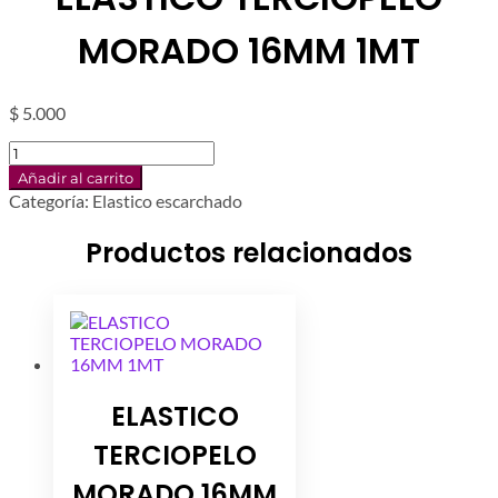
MORADO 16MM 1MT
$
5.000
ELASTICO
TERCIOPELO
Añadir al carrito
MORADO
Categoría:
Elastico escarchado
16MM
1MT
Productos relacionados
cantidad
ELASTICO
TERCIOPELO
MORADO 16MM