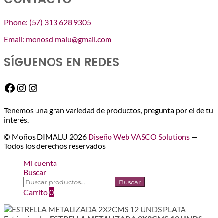
Phone: (57) 313 628 9305
Email: monosdimalu@gmail.com
SÍGUENOS EN REDES
Facebook
Instagram
Instagram
Tenemos una gran variedad de productos, pregunta por el de tu
interés.
© Moños DIMALU 2026
Diseño Web VASCO Solutions
—
Todos los derechos reservados
Mi cuenta
Buscar
Buscar
Buscar
por:
Carrito
0