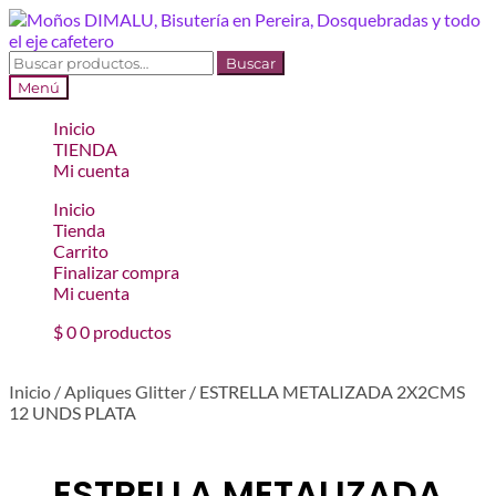
Ir
Ir
a
al
la
contenido
Buscar
Buscar
navegación
por:
Menú
Inicio
TIENDA
Mi cuenta
Inicio
Tienda
Carrito
Finalizar compra
Mi cuenta
$
0
0 productos
Inicio
/
Apliques Glitter
/
ESTRELLA METALIZADA 2X2CMS
12 UNDS PLATA
ESTRELLA METALIZADA