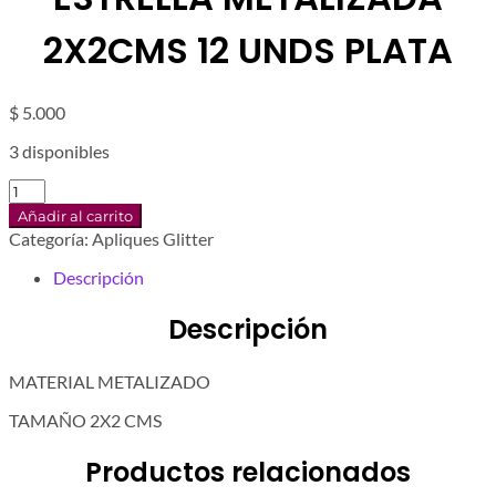
2X2CMS 12 UNDS PLATA
$
5.000
3 disponibles
ESTRELLA
METALIZADA
Añadir al carrito
2X2CMS
Categoría:
Apliques Glitter
12
UNDS
Descripción
PLATA
cantidad
Descripción
MATERIAL METALIZADO
TAMAÑO 2X2 CMS
Productos relacionados