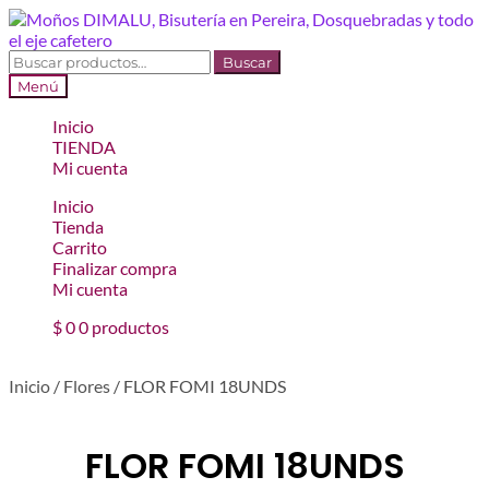
Ir
Ir
a
al
la
contenido
Buscar
Buscar
navegación
por:
Menú
Inicio
TIENDA
Mi cuenta
Inicio
Tienda
Carrito
Finalizar compra
Mi cuenta
$
0
0 productos
Inicio
/
Flores
/
FLOR FOMI 18UNDS
FLOR FOMI 18UNDS