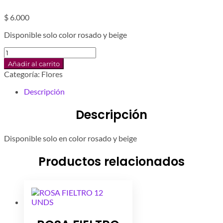
$
6.000
Disponible solo color rosado y beige
FLOR
FOMI
Añadir al carrito
18UNDS
Categoría:
Flores
cantidad
Descripción
Descripción
Disponible solo en color rosado y beige
Productos relacionados