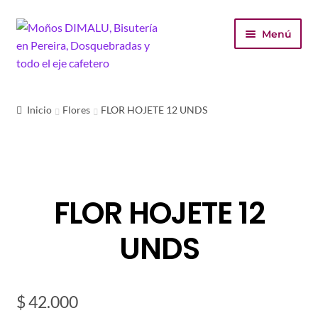
Ir
Ir
Menú
a
al
la
contenido
navegación
Inicio
Inicio
Flores
FLOR HOJETE 12 UNDS
Tienda
Carrito
FLOR HOJETE 12
Finalizar compra
UNDS
Mi cuenta
$
42.000