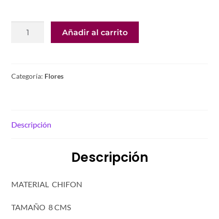
FLOR
Añadir al carrito
HOJETE
12
UNDS
cantidad
Categoría:
Flores
Descripción
Descripción
MATERIAL CHIFON
TAMAÑO 8 CMS