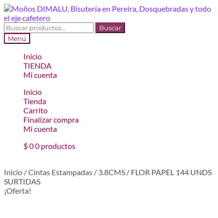
Ir
Ir
a
al
la
contenido
Buscar
Buscar
navegación
por:
Menú
Inicio
TIENDA
Mi cuenta
Inicio
Tienda
Carrito
Finalizar compra
Mi cuenta
$
0
0 productos
Inicio
/
Cintas Estampadas
/
3.8CMS
/
FLOR PAPEL 144 UNDS
SURTIDAS
¡Oferta!