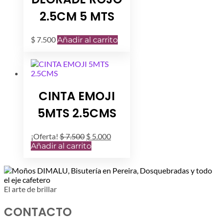
2.5CM 5 MTS
$
7.500
Añadir al carrito
CINTA EMOJI
5MTS 2.5CMS
El
El
¡Oferta!
$
7.500
$
5.000
precio
precio
Añadir al carrito
original
actual
era:
es:
$ 7.500.
$ 5.000.
El arte de brillar
CONTACTO