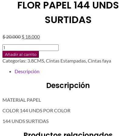
FLOR PAPEL 144 UNDS
SURTIDAS
El
El
$
20.000
$
18.000
precio
precio
FLOR
original
actual
PAPEL
era:
es:
Añadir al carrito
144
$ 20.000.
$ 18.000.
Categorías:
3.8CMS
,
Cintas Estampadas
,
Cintas faya
UNDS
SURTIDAS
Descripción
cantidad
Descripción
MATERIAL PAPEL
COLOR 144 UNDS POR COLOR
144 UNDS SURTIDAS
Productos relacionados