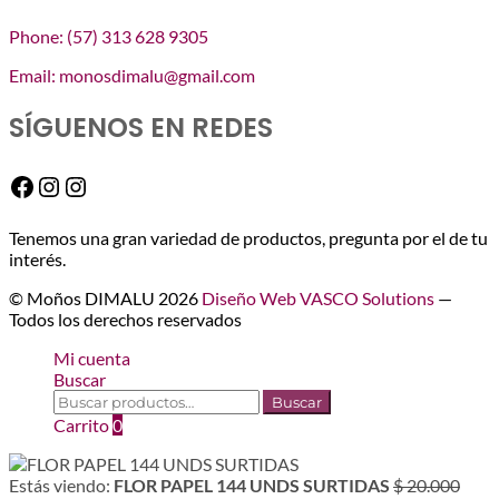
Phone: (57) 313 628 9305
Email: monosdimalu@gmail.com
SÍGUENOS EN REDES
Facebook
Instagram
Instagram
Tenemos una gran variedad de productos, pregunta por el de tu
interés.
© Moños DIMALU 2026
Diseño Web VASCO Solutions
—
Todos los derechos reservados
Mi cuenta
Buscar
Buscar
Buscar
por:
Carrito
0
El
Estás viendo:
FLOR PAPEL 144 UNDS SURTIDAS
$
20.000