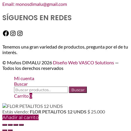
Email: monosdimalu@gmail.com
SÍGUENOS EN REDES
Facebook
Instagram
Instagram
Tenemos una gran variedad de productos, pregunta por el de tu
interés.
© Moños DIMALU 2026
Diseño Web VASCO Solutions
—
Todos los derechos reservados
Mi cuenta
Buscar
Buscar
Buscar
por:
Carrito
0
Estás viendo:
FLOR PETALITOS 12 UNDS
$
25.000
Añadir al carrito