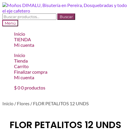
Ir
Ir
a
al
la
contenido
Buscar
Buscar
navegación
por:
Menú
Inicio
TIENDA
Mi cuenta
Inicio
Tienda
Carrito
Finalizar compra
Mi cuenta
$
0
0 productos
Inicio
/
Flores
/
FLOR PETALITOS 12 UNDS
FLOR PETALITOS 12 UNDS