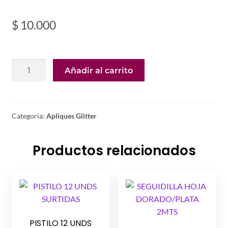
$
10.000
LENTEJUELA
Añadir al carrito
ESTRELLAS
DUO
ORO
Y
Categoría:
Apliques Glitter
PLATA
cantidad
Productos relacionados
PISTILO 12 UNDS