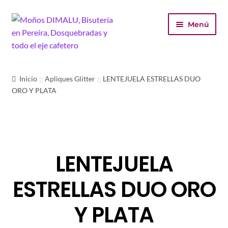
Ir
Ir
Menú
a
al
la
contenido
navegación
Inicio
Inicio
Apliques Glitter
LENTEJUELA ESTRELLAS DUO
ORO Y PLATA
Tienda
Carrito
Finalizar compra
LENTEJUELA
Mi cuenta
ESTRELLAS DUO ORO
Y PLATA