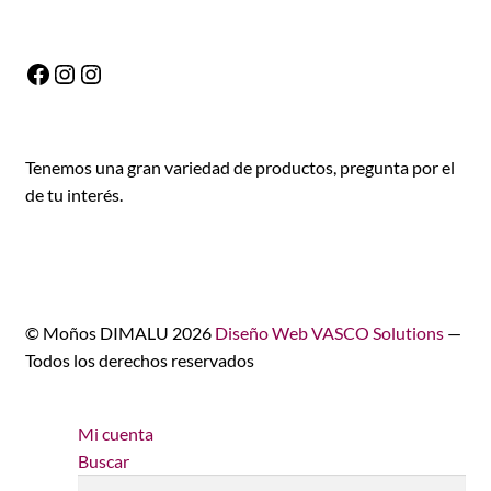
Facebook
Instagram
Instagram
Tenemos una gran variedad de productos, pregunta por el
de tu interés.
© Moños DIMALU 2026
Diseño Web VASCO Solutions
—
Todos los derechos reservados
Mi cuenta
Buscar
Buscar
Buscar