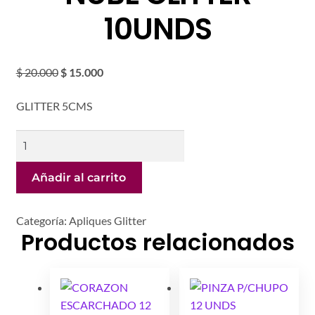
Mi cuenta
10UNDS
El
El
$
20.000
$
15.000
precio
precio
GLITTER 5CMS
original
actual
era:
es:
NUBE
$ 20.000.
$ 15.000.
GLITTER
10UNDS
Añadir al carrito
cantidad
Categoría:
Apliques Glitter
Productos relacionados