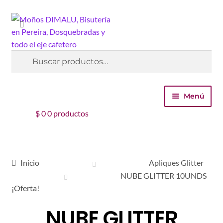
Ir
Ir
Buscar
a
al
la
contenido
navegación
Buscar
por:
Menú
$
0
0 productos
Inicio
Tienda
Inicio
Apliques Glitter
Carrito
NUBE GLITTER 10UNDS
¡Oferta!
Finalizar compra
NUBE GLITTER