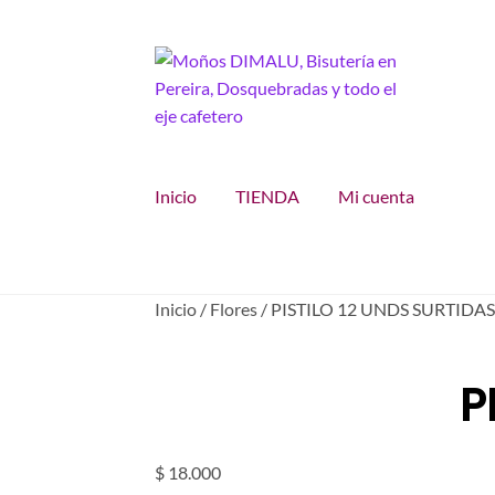
Ir
Ir
a
al
la
contenido
navegación
Inicio
TIENDA
Mi cuenta
Inicio
/
Flores
/
PISTILO 12 UNDS SURTIDA
P
$
18.000