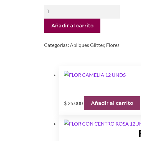
PISTILO
12
UNDS
Añadir al carrito
SURTIDAS
cantidad
Categorías:
Apliques Glitter
,
Flores
$
25.000
Añadir al carrito