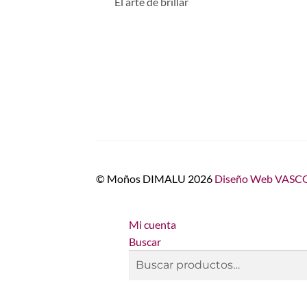
El arte de brillar
© Moños DIMALU 2026
Diseño Web VASCO
Mi cuenta
Buscar
Buscar
Buscar
por: