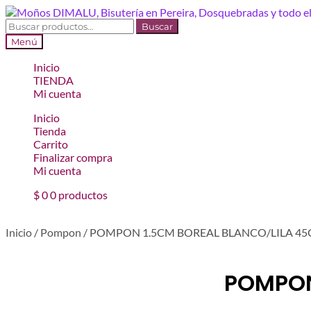
Ir
Ir
a
al
Buscar
Buscar
la
contenido
por:
Menú
navegación
Inicio
TIENDA
Mi cuenta
Inicio
Tienda
Carrito
Finalizar compra
Mi cuenta
$
0
0 productos
Inicio
/
Pompon
/
POMPON 1.5CM BOREAL BLANCO/LILA 45
POMPON