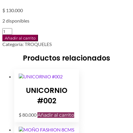
$
130.000
2 disponibles
RAMA
11
Añadir al carrito
CMS
Categoría:
TROQUELES
cantidad
Productos relacionados
UNICORNIO
#002
$
80.000
Añadir al carrito