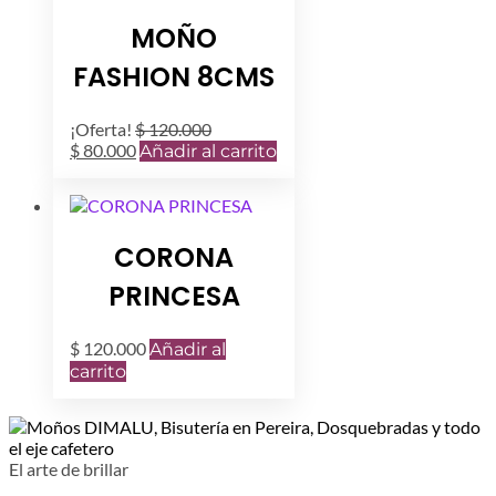
MOÑO
FASHION 8CMS
¡Oferta!
$
120.000
El
El
$
80.000
Añadir al carrito
precio
precio
original
actual
era:
es:
$ 120.000.
$ 80.000.
CORONA
PRINCESA
$
120.000
Añadir al
carrito
El arte de brillar