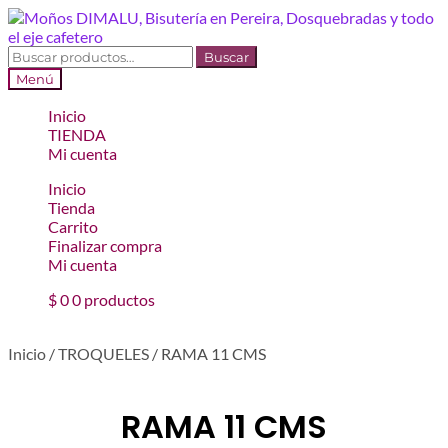
Ir
Ir
a
al
la
contenido
Buscar
Buscar
navegación
por:
Menú
Inicio
TIENDA
Mi cuenta
Inicio
Tienda
Carrito
Finalizar compra
Mi cuenta
$
0
0 productos
Inicio
/
TROQUELES
/
RAMA 11 CMS
RAMA 11 CMS