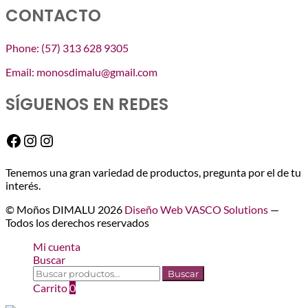
CONTACTO
Phone: (57) 313 628 9305
Email: monosdimalu@gmail.com
SÍGUENOS EN REDES
Facebook
Instagram
Instagram
Tenemos una gran variedad de productos, pregunta por el de tu
interés.
© Moños DIMALU 2026
Diseño Web VASCO Solutions
—
Todos los derechos reservados
Mi cuenta
Buscar
Buscar
Buscar
por:
Carrito
0