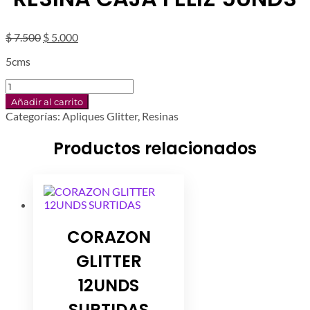
El
El
$
7.500
$
5.000
precio
precio
5cms
original
actual
era:
es:
RESINA
$ 7.500.
$ 5.000.
CAJA
Añadir al carrito
FELIZ
Categorías:
Apliques Glitter
,
Resinas
5UNDS
cantidad
Productos relacionados
CORAZON
GLITTER
12UNDS
SURTIDAS