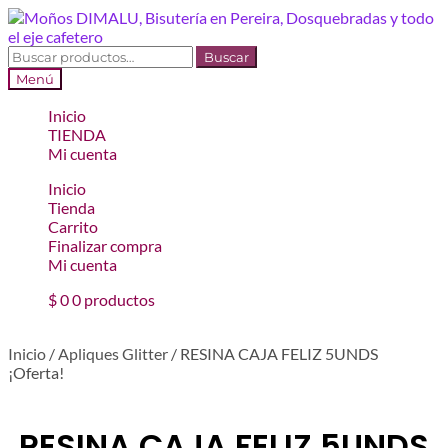
Ir
Ir
a
al
la
contenido
Buscar
Buscar
navegación
por:
Menú
Inicio
TIENDA
Mi cuenta
Inicio
Tienda
Carrito
Finalizar compra
Mi cuenta
$
0
0 productos
Inicio
/
Apliques Glitter
/
RESINA CAJA FELIZ 5UNDS
¡Oferta!
RESINA CAJA FELIZ 5UNDS