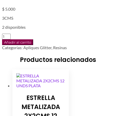
$
5.000
3CMS
2 disponibles
RESINA
HELLO
Añadir al carrito
KITTY
Categorías:
Apliques Glitter
,
Resinas
5UNDS
cantidad
Productos relacionados
ESTRELLA
METALIZADA
2X2CMS 12