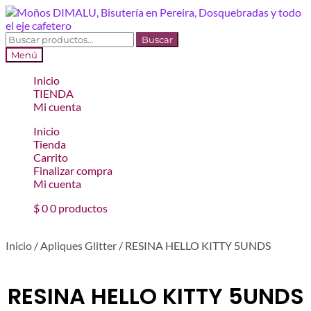
Ir
Ir
a
al
la
contenido
Buscar
Buscar
navegación
por:
Menú
Inicio
TIENDA
Mi cuenta
Inicio
Tienda
Carrito
Finalizar compra
Mi cuenta
$
0
0 productos
Inicio
/
Apliques Glitter
/
RESINA HELLO KITTY 5UNDS
RESINA HELLO KITTY 5UNDS