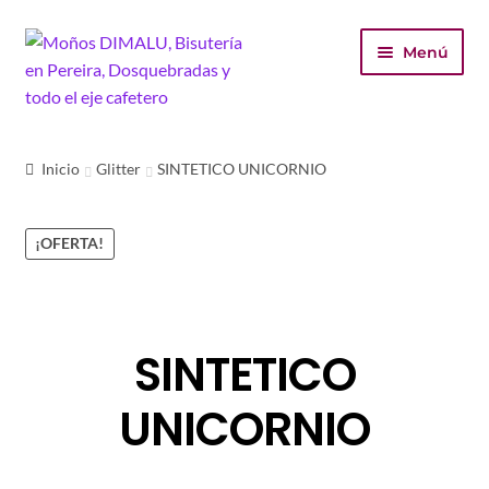
Ir
Ir
Menú
a
al
la
contenido
navegación
Inicio
Inicio
Glitter
SINTETICO UNICORNIO
Tienda
¡OFERTA!
Carrito
Finalizar compra
SINTETICO
Mi cuenta
UNICORNIO