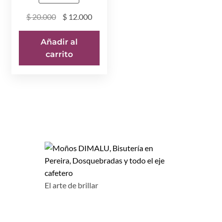
El
El
$
20.000
$
12.000
precio
precio
original
actual
Añadir al
era:
es:
carrito
$ 20.000.
$ 12.000.
El arte de brillar