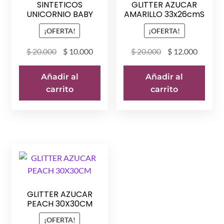
SINTETICOS
GLITTER AZUCAR
UNICORNIO BABY
AMARILLO 33x26cmS
¡OFERTA!
¡OFERTA!
El
El
El
El
$
20.000
$
10.000
$
20.000
$
12.000
precio
precio
precio
precio
original
actual
original
actual
Añadir al
Añadir al
era:
es:
era:
es:
carrito
carrito
$ 20.000.
$ 10.000.
$ 20.000.
$ 12.00
GLITTER AZUCAR
PEACH 30X30CM
¡OFERTA!