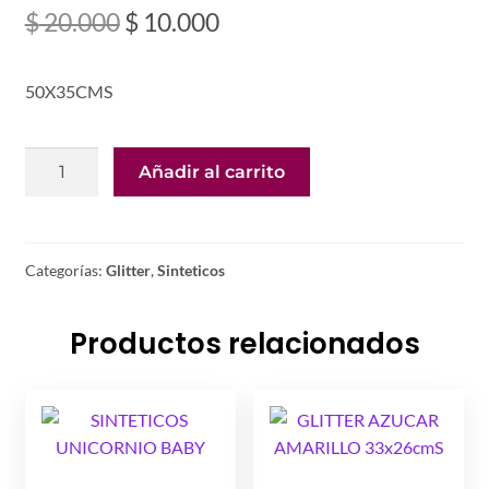
El
El
$
20.000
$
10.000
precio
precio
50X35CMS
original
actual
era:
es:
SINTETICO
Añadir al carrito
$ 20.000.
$ 10.000.
UNICORNIO
cantidad
Categorías:
Glitter
,
Sinteticos
Productos relacionados