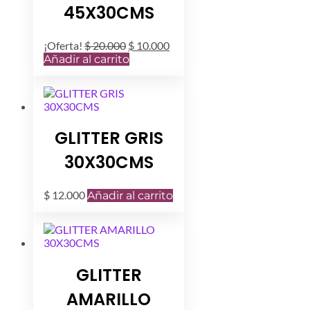
45X30CMS
El
El
¡Oferta!
$
20.000
$
10.000
precio
precio
Añadir al carrito
original
actual
era:
es:
$ 20.000.
$ 10.000.
GLITTER GRIS
30X30CMS
$
12.000
Añadir al carrito
GLITTER
AMARILLO