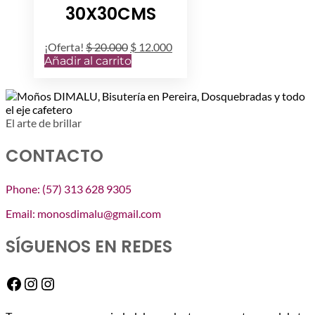
30X30CMS
El
El
¡Oferta!
$
20.000
$
12.000
precio
precio
Añadir al carrito
original
actual
era:
es:
$ 20.000.
$ 12.000.
El arte de brillar
CONTACTO
Phone: (57) 313 628 9305
Email: monosdimalu@gmail.com
SÍGUENOS EN REDES
Facebook
Instagram
Instagram