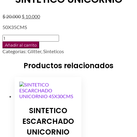
El
El
$
20.000
$
10.000
precio
precio
50X35CMS
original
actual
era:
es:
SINTETICO
$ 20.000.
$ 10.000.
UNICORNIO
Añadir al carrito
cantidad
Categorías:
Glitter
,
Sinteticos
Productos relacionados
SINTETICO
ESCARCHADO
UNICORNIO