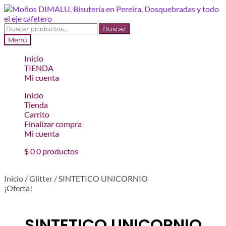
Ir
Ir
a
al
la
contenido
Buscar
Buscar
navegación
por:
Menú
Inicio
TIENDA
Mi cuenta
Inicio
Tienda
Carrito
Finalizar compra
Mi cuenta
$
0
0 productos
Inicio
/
Glitter
/
SINTETICO UNICORNIO
¡Oferta!
SINTETICO UNICORNIO