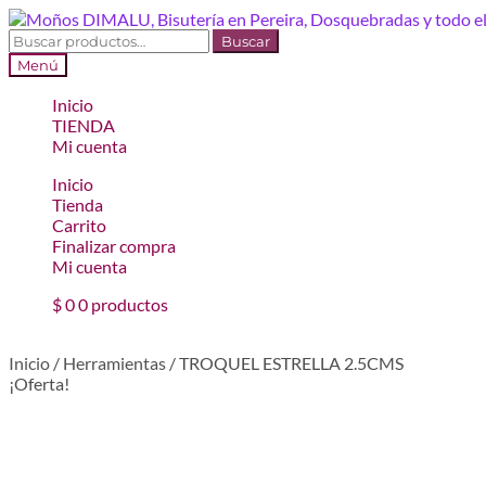
Ir
Ir
a
al
Buscar
Buscar
la
contenido
por:
Menú
navegación
Inicio
TIENDA
Mi cuenta
Inicio
Tienda
Carrito
Finalizar compra
Mi cuenta
$
0
0 productos
Inicio
/
Herramientas
/
TROQUEL ESTRELLA 2.5CMS
¡Oferta!