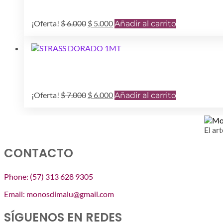
El
El
¡Oferta!
$
6.000
$
5.000
Añadir al carrito
precio
precio
original
actual
era:
es:
$ 6.000.
$ 5.000.
El
El
¡Oferta!
$
7.000
$
6.000
Añadir al carrito
precio
precio
original
actual
era:
es:
El art
$ 7.000.
$ 6.000.
CONTACTO
Phone: (57) 313 628 9305
Email: monosdimalu@gmail.com
SÍGUENOS EN REDES