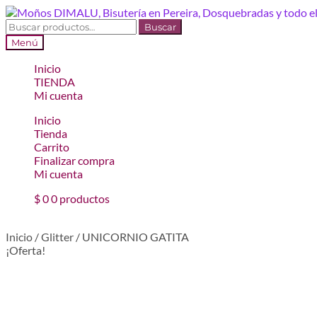
Ir
Ir
a
al
Buscar
Buscar
la
contenido
por:
Menú
navegación
Inicio
TIENDA
Mi cuenta
Inicio
Tienda
Carrito
Finalizar compra
Mi cuenta
$
0
0 productos
Inicio
/
Glitter
/
UNICORNIO GATITA
¡Oferta!