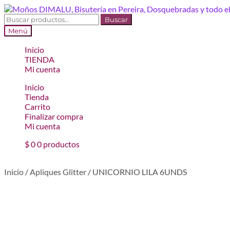
Ir
Ir
a
al
Buscar
Buscar
la
contenido
por:
Menú
navegación
Inicio
TIENDA
Mi cuenta
Inicio
Tienda
Carrito
Finalizar compra
Mi cuenta
$
0
0 productos
Inicio
/
Apliques Glitter
/
UNICORNIO LILA 6UNDS