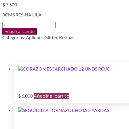
$
7.500
3CMS RESINA LILA
UNICORNIO
LILA
Añadir al carrito
6UNDS
Categorías:
Apliques Glitter
,
Resinas
cantidad
$
6.000
Añadir al carrito