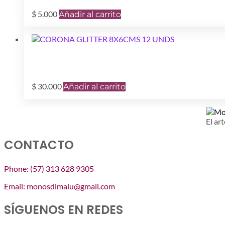
$
5.000
Añadir al carrito
$
30.000
Añadir al carrito
El art
CONTACTO
Phone: (57) 313 628 9305
Email: monosdimalu@gmail.com
SÍGUENOS EN REDES