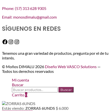
Phone: (57) 313 628 9305
Email: monosdimalu@gmail.com
SÍGUENOS EN REDES
Facebook
Instagram
Instagram
Tenemos una gran variedad de productos, pregunta por el de tu
interés.
© Moños DIMALU 2026
Diseño Web VASCO Solutions
—
Todos los derechos reservados
Mi cuenta
Buscar
Buscar
Buscar
por:
Carrito
0
Estás viendo:
ZORRAS 6UNDS
$
6.000