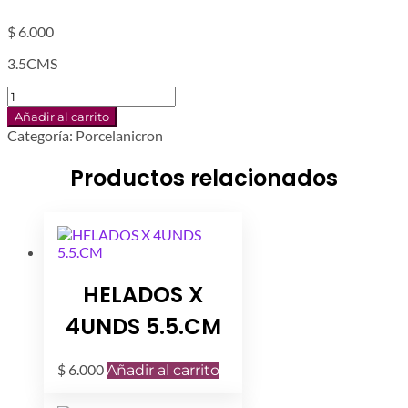
$
6.000
3.5CMS
ZORRAS
6UNDS
Añadir al carrito
cantidad
Categoría:
Porcelanicron
Productos relacionados
HELADOS X
4UNDS 5.5.CM
$
6.000
Añadir al carrito