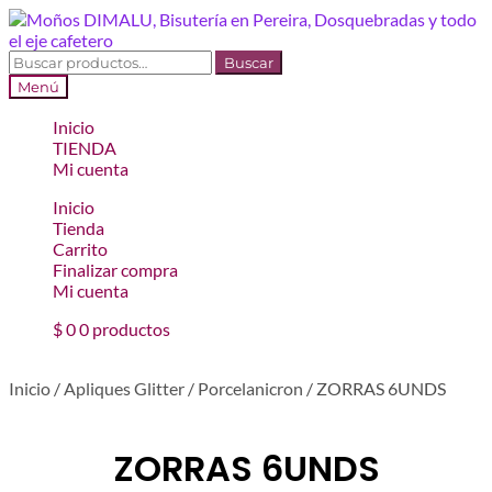
Ir
Ir
a
al
la
contenido
Buscar
Buscar
navegación
por:
Menú
Inicio
TIENDA
Mi cuenta
Inicio
Tienda
Carrito
Finalizar compra
Mi cuenta
$
0
0 productos
Inicio
/
Apliques Glitter
/
Porcelanicron
/
ZORRAS 6UNDS
ZORRAS 6UNDS